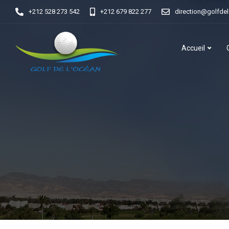
+212 528 273 542
+212 679 822 277
direction@golfde
Accueil