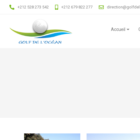
+212 528 273 542
+212 679 822 277
direction@golfde
Accueil