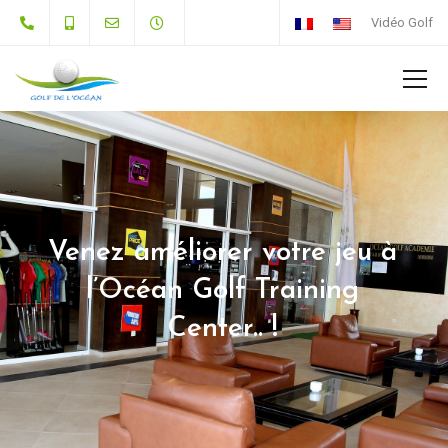
Vidéo Golf
Venez améliorer votre jeu à
l’Océan Golf Training
Center.. !